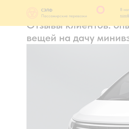
В на
СЭЛФ
комф
Пассажирские перевозки
Отзывы клиентов: опы
вещей на дачу минив